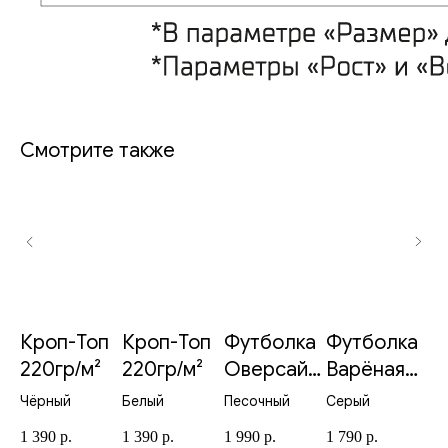
Смотрите также
в
Кроп-Топ
Кроп-Топ
Футболка
Футболка
Ф
з
220гр/м²
220гр/м²
Оверсайз
Варёная
В
260гр/м²
серая
п
Чёрный
Белый
Песочный
Серый
Пе
230гр/м²
23
1 390
р.
1 390
р.
1 990
р.
1 790
р.
1 