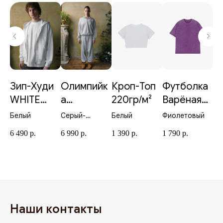
Зип-Худи
Олимпийк
Кроп-Топ
Футболка
Ф
ed
WHITE
а
220гр/м²
Варёная
В
380гр/м²
MELANGE
фиолетов
п
ROY
Белый
Серый-
Белый
Фиолетовый
Пе
380гр/м²
ая 230гр/
23
Меланж
6 490
р.
6 990
р.
1 390
р.
1 790
р.
1 
м²
Наши контакты